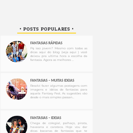
• POSTS POPULARES •
FANTASIAS RÁPIDAS
Pq isso jovem? Mesmo com todas as
dicas aqui do blog (veja aqui ) você
deixou pra ultima hora a escolha da
fantasia. Agora as melhores ...
FANTASIAS – MUITAS IDEIAS
Resolvi fazer algumas postagens com
imagens e idéias de fantasias para
aquela Fantasy Fest. As sugestões vão
desde o mais simples passan...
FANTASIAS – IDEIAS
Chega de colegial, palhaço, pirata,
havaiana e carateca. Hoje vou dar
dicas bacanas de fantasias que te