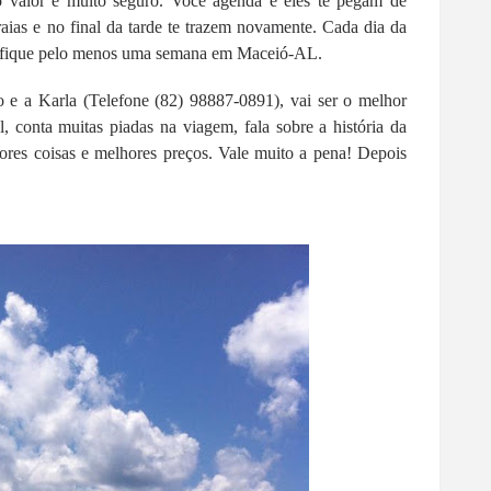
 valor e muito seguro. Você agenda e eles te pegam de
aias e no final da tarde te trazem novamente. Cada dia da
so fique pelo menos uma semana em Maceió-AL.
e a Karla (Telefone (82) 98887-0891), vai ser o melhor
l, conta muitas piadas na viagem, fala sobre a história da
hores coisas e melhores preços. Vale muito a pena! Depois