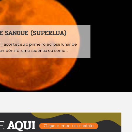
LANÇAMENTOS MUSICAIS - JANEIRO
2021 - MINHAS ESCOLHAS
Já tem um bom tempo que não falo sobre música aqui no
blog. Mas hoje com alguns lançamentos...