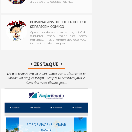
ajudarão a se destacar diant...
PERSONAGENS DE DESENHO QUE
SE PARECEM COMIGO
Aproveitando o dia das crianças (12 de
outubro) resolvi fazer este texto
temático, mas diferente dos que você
ta acostumado a ler por a...
• DESTAQUE •
De uns tempos pra cá o blog quase que praticamente se
tornou um blog de viagem. Sempre tó postando fotos e
dicas dos meus últimos pas...
SITE DE VIAGENS – VIAJAR
BARATO