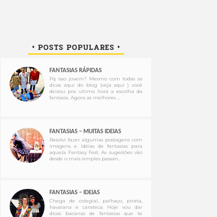
• POSTS POPULARES •
FANTASIAS RÁPIDAS
Pq isso jovem? Mesmo com todas as
dicas aqui do blog (veja aqui ) você
deixou pra ultima hora a escolha da
fantasia. Agora as melhores ...
FANTASIAS – MUITAS IDEIAS
Resolvi fazer algumas postagens com
imagens e idéias de fantasias para
aquela Fantasy Fest. As sugestões vão
desde o mais simples passan...
FANTASIAS – IDEIAS
Chega de colegial, palhaço, pirata,
havaiana e carateca. Hoje vou dar
dicas bacanas de fantasias que te