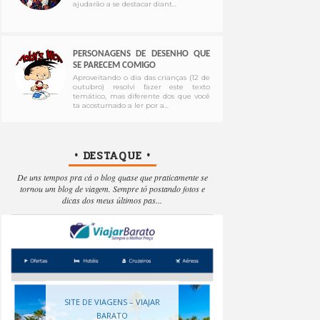
ajudarão a se destacar diant...
PERSONAGENS DE DESENHO QUE
SE PARECEM COMIGO
Aproveitando o dia das crianças (12 de
outubro) resolvi fazer este texto
temático, mas diferente dos que você
ta acostumado a ler por a...
• DESTAQUE •
De uns tempos pra cá o blog quase que praticamente se
tornou um blog de viagem. Sempre tó postando fotos e
dicas dos meus últimos pas...
SITE DE VIAGENS – VIAJAR
BARATO