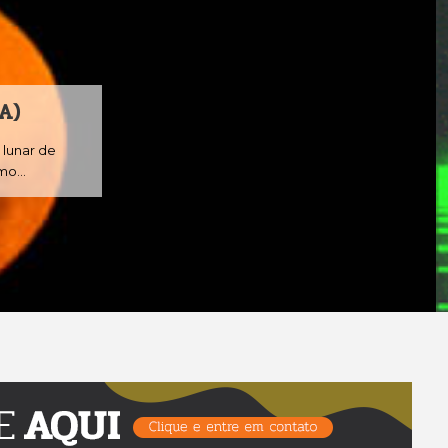
LANÇAMENTOS MUSICAIS - JANEIRO
2021 - MINHAS ESCOLHAS
Já tem um bom tempo que não falo sobre música aqui no
blog. Mas hoje com alguns lançamentos...