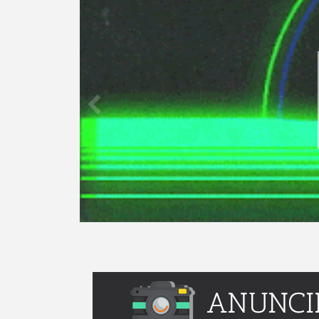
LANÇ
Já tem u
b