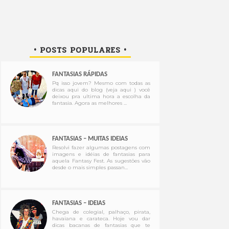
• POSTS POPULARES •
FANTASIAS RÁPIDAS
Pq isso jovem? Mesmo com todas as
dicas aqui do blog (veja aqui ) você
deixou pra ultima hora a escolha da
fantasia. Agora as melhores ...
FANTASIAS – MUITAS IDEIAS
Resolvi fazer algumas postagens com
imagens e idéias de fantasias para
aquela Fantasy Fest. As sugestões vão
desde o mais simples passan...
FANTASIAS – IDEIAS
Chega de colegial, palhaço, pirata,
havaiana e carateca. Hoje vou dar
dicas bacanas de fantasias que te