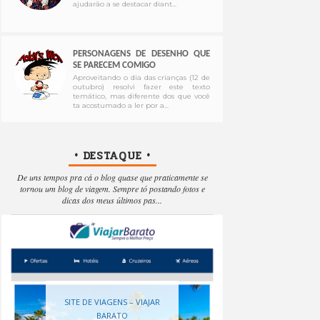
ajudarão a se destacar diant...
PERSONAGENS DE DESENHO QUE
SE PARECEM COMIGO
Aproveitando o dia das crianças (12 de
outubro) resolvi fazer este texto
temático, mas diferente dos que você
ta acostumado a ler por a...
• DESTAQUE •
De uns tempos pra cá o blog quase que praticamente se
tornou um blog de viagem. Sempre tó postando fotos e
dicas dos meus últimos pas...
SITE DE VIAGENS – VIAJAR
BARATO