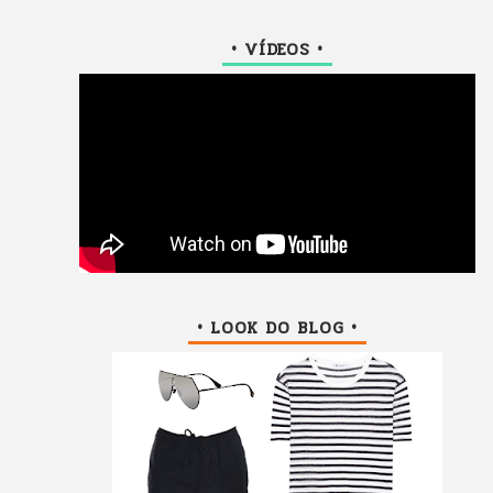
• VÍDEOS •
• LOOK DO BLOG •