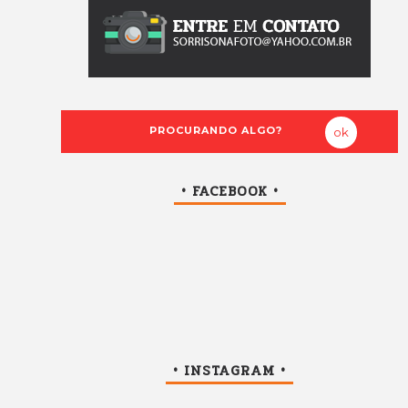
• FACEBOOK •
• INSTAGRAM •