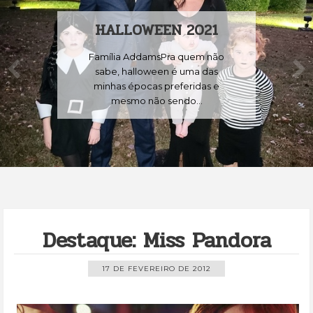
LUA DE SANG
21
(SUPERLUA)
m não
Hoje (26/05/2021) aconte
 das
primeiro eclipse lunar de 2
as e
também foi uma superlu
como...
Destaque: Miss Pandora
17 DE FEVEREIRO DE 2012