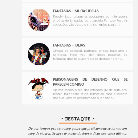
FANTASIAS – MUITAS IDEIAS
Resolvi fazer algumas postagens com imagens
e idéias de fantasias para aquela Fantasy Fest. As
sugestões vão desde o mais simples passan...
FANTASIAS – IDEIAS
Chega de colegial, palhaço, pirata, havaiana e
carateca. Hoje vou dar dicas bacanas de
fantasias que te ajudarão a se destacar diant...
PERSONAGENS DE DESENHO QUE SE
PARECEM COMIGO
Aproveitando o dia das crianças (12 de outubro)
resolvi fazer este texto temático, mas diferente
dos que você ta acostumado a ler por a...
• DESTAQUE •
De uns tempos pra cá o blog quase que praticamente se tornou um
blog de viagem. Sempre tó postando fotos e dicas dos meus últimos
pas...