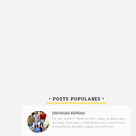
• POSTS POPULARES •
FANTASIAS RÁPIDAS
Pq isso jovem? Mesmo com todas as dicas aqui
do blog (veja aqui ) você deixou pra ultima hora
a escolha da fantasia. Agora as melhores ...