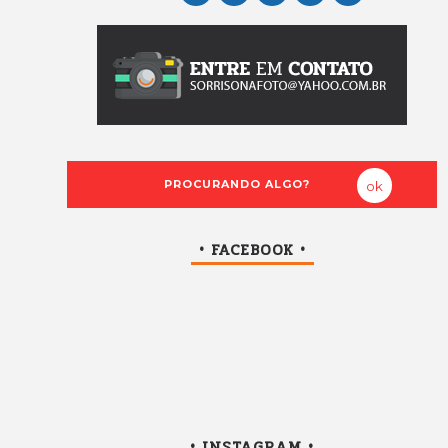
• FACEBOOK •
• INSTAGRAM •