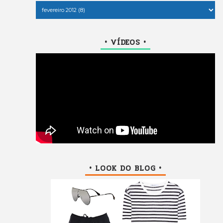
• VÍDEOS •
• LOOK DO BLOG •