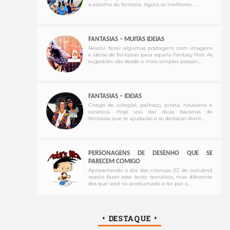
a escolha da fantasia. Agora as melhores ...
FANTASIAS – MUITAS IDEIAS
Resolvi fazer algumas postagens com imagens
e idéias de fantasias para aquela Fantasy Fest. As
sugestões vão desde o mais simples passan...
FANTASIAS – IDEIAS
Chega de colegial, palhaço, pirata, havaiana e
carateca. Hoje vou dar dicas bacanas de
fantasias que te ajudarão a se destacar diant...
PERSONAGENS DE DESENHO QUE SE
PARECEM COMIGO
Aproveitando o dia das crianças (12 de outubro)
resolvi fazer este texto temático, mas diferente
dos que você ta acostumado a ler por a...
• DESTAQUE •