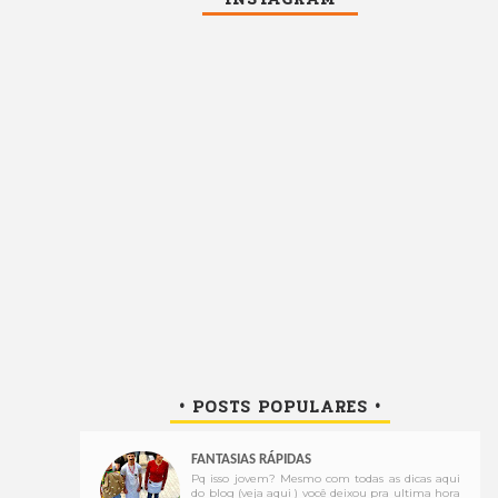
• POSTS POPULARES •
FANTASIAS RÁPIDAS
Pq isso jovem? Mesmo com todas as dicas aqui
do blog (veja aqui ) você deixou pra ultima hora