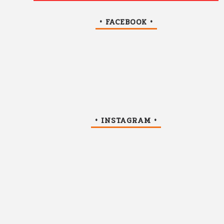
• FACEBOOK •
• INSTAGRAM •