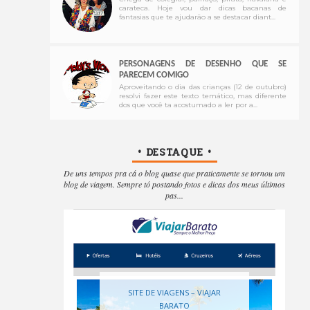
carateca. Hoje vou dar dicas bacanas de
fantasias que te ajudarão a se destacar diant...
PERSONAGENS DE DESENHO QUE SE
PARECEM COMIGO
Aproveitando o dia das crianças (12 de outubro)
resolvi fazer este texto temático, mas diferente
dos que você ta acostumado a ler por a...
• DESTAQUE •
De uns tempos pra cá o blog quase que praticamente se tornou um
blog de viagem. Sempre tó postando fotos e dicas dos meus últimos
pas...
SITE DE VIAGENS – VIAJAR
BARATO