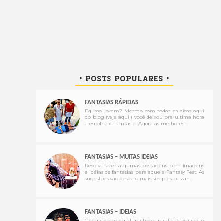
• POSTS POPULARES •
FANTASIAS RÁPIDAS
Pq isso jovem? Mesmo com todas as dicas aqui
do blog (veja aqui ) você deixou pra ultima hora
a escolha da fantasia. Agora as melhores ...
FANTASIAS – MUITAS IDEIAS
Resolvi fazer algumas postagens com imagens
e idéias de fantasias para aquela Fantasy Fest. As
sugestões vão desde o mais simples passan...
FANTASIAS – IDEIAS
Chega de colegial, palhaço, pirata, havaiana e