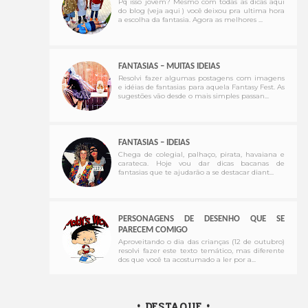
Pq isso jovem? Mesmo com todas as dicas aqui
do blog (veja aqui ) você deixou pra ultima hora
a escolha da fantasia. Agora as melhores ...
FANTASIAS – MUITAS IDEIAS
Resolvi fazer algumas postagens com imagens
e idéias de fantasias para aquela Fantasy Fest. As
sugestões vão desde o mais simples passan...
FANTASIAS – IDEIAS
Chega de colegial, palhaço, pirata, havaiana e
carateca. Hoje vou dar dicas bacanas de
fantasias que te ajudarão a se destacar diant...
PERSONAGENS DE DESENHO QUE SE
PARECEM COMIGO
Aproveitando o dia das crianças (12 de outubro)
resolvi fazer este texto temático, mas diferente
dos que você ta acostumado a ler por a...
• DESTAQUE •