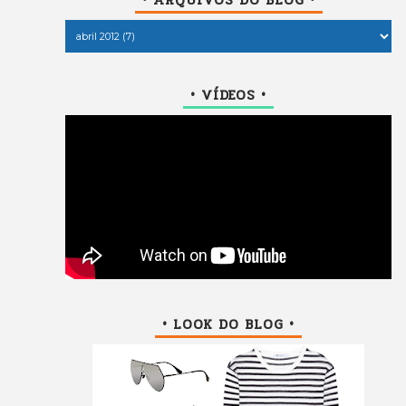
• VÍDEOS •
• LOOK DO BLOG •