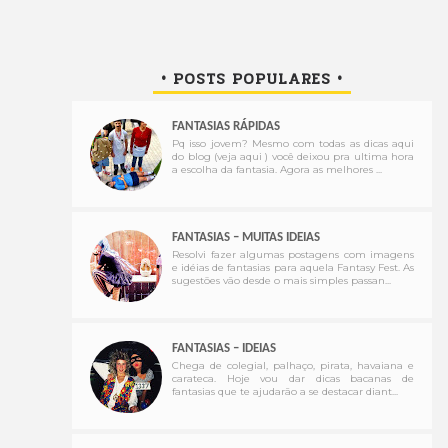
• POSTS POPULARES •
FANTASIAS RÁPIDAS
Pq isso jovem? Mesmo com todas as dicas aqui
do blog (veja aqui ) você deixou pra ultima hora
a escolha da fantasia. Agora as melhores ...
FANTASIAS – MUITAS IDEIAS
Resolvi fazer algumas postagens com imagens
e idéias de fantasias para aquela Fantasy Fest. As
sugestões vão desde o mais simples passan...
FANTASIAS – IDEIAS
Chega de colegial, palhaço, pirata, havaiana e
carateca. Hoje vou dar dicas bacanas de
fantasias que te ajudarão a se destacar diant...