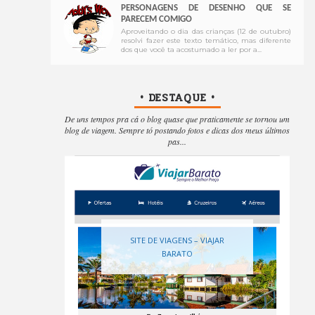
PERSONAGENS DE DESENHO QUE SE
PARECEM COMIGO
Aproveitando o dia das crianças (12 de outubro)
resolvi fazer este texto temático, mas diferente
dos que você ta acostumado a ler por a...
• DESTAQUE •
De uns tempos pra cá o blog quase que praticamente se tornou um
blog de viagem. Sempre tó postando fotos e dicas dos meus últimos
pas...
SITE DE VIAGENS – VIAJAR
BARATO